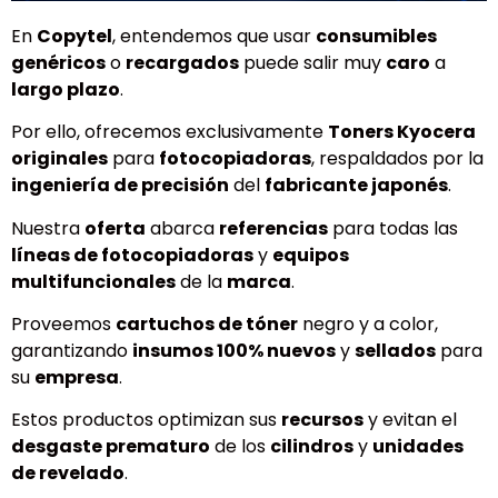
En
Copytel
, entendemos que usar
consumibles
genéricos
o
recargados
puede salir muy
caro
a
largo plazo
.
Por ello, ofrecemos exclusivamente
Toners Kyocera
originales
para
fotocopiadoras
, respaldados por la
ingeniería de precisión
del
fabricante japonés
.
Nuestra
oferta
abarca
referencias
para todas las
líneas de fotocopiadoras
y
equipos
multifuncionales
de la
marca
.
Proveemos
cartuchos de tóner
negro y a color,
garantizando
insumos 100% nuevos
y
sellados
para
su
empresa
.
Estos productos optimizan sus
recursos
y evitan el
desgaste prematuro
de los
cilindros
y
unidades
de revelado
.