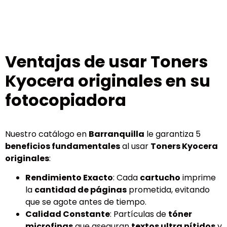
Ventajas de usar Toners
Kyocera originales en su
fotocopiadora
Nuestro catálogo en
Barranquilla
le garantiza 5
beneficios fundamentales
al usar
Toners Kyocera
originales
:
Rendimiento Exacto
: Cada
cartucho
imprime
la
cantidad de páginas
prometida, evitando
que se agote antes de tiempo.
Calidad Constante
: Partículas de
tóner
microfinas
que aseguran
textos ultra nítidos
y