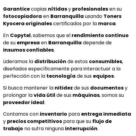
Garantice
copias
nítidas
y
profesionales
en su
fotocopiadora
en
Barranquilla
usando
Toners
Kyocera originales
certificados por la
marca
.
En
Copytel
, sabemos que el
rendimiento continuo
de su
empresa
en
Barranquilla
depende de
insumos confiables
.
Lideramos la
distribución
de estos
consumibles
,
diseñados específicamente para interactuar a la
perfección con la
tecnología
de sus
equipos
.
Si busca mantener la
nitidez
de sus
documentos
y
prolongar la
vida útil
de sus
máquinas
, somos su
proveedor ideal
.
Contamos con
inventario
para
entrega inmediata
y
precios competitivos
para que su
flujo de
trabajo
no sufra ninguna
interrupción
.