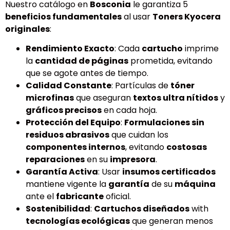
Nuestro catálogo en
Bosconia
le garantiza 5
beneficios fundamentales
al usar
Toners Kyocera
originales
:
Rendimiento Exacto
: Cada
cartucho
imprime
la
cantidad de páginas
prometida, evitando
que se agote antes de tiempo.
Calidad Constante
: Partículas de
tóner
microfinas
que aseguran
textos ultra nítidos
y
gráficos precisos
en cada hoja.
Protección del Equipo
:
Formulaciones sin
residuos abrasivos
que cuidan los
componentes internos
, evitando
costosas
reparaciones
en su
impresora
.
Garantía Activa
: Usar
insumos certificados
mantiene vigente la
garantía
de su
máquina
ante el
fabricante
oficial.
Sostenibilidad
:
Cartuchos diseñados
with
tecnologías ecológicas
que generan menos