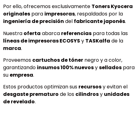
Por ello, ofrecemos exclusivamente
Toners Kyocera
originales
para
impresoras
, respaldados por la
ingeniería de precisión
del
fabricante japonés
.
Nuestra
oferta
abarca
referencias
para todas las
líneas de impresoras ECOSYS
y
TASKalfa
de la
marca
.
Proveemos
cartuchos de tóner
negro y a color,
garantizando
insumos 100% nuevos
y
sellados
para
su
empresa
.
Estos productos optimizan sus
recursos
y evitan el
desgaste prematuro
de los
cilindros
y
unidades
de revelado
.