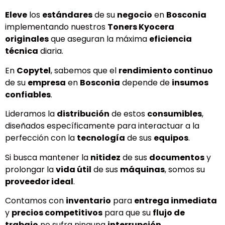
Eleve
los
estándares
de su
negocio
en
Bosconia
implementando nuestros
Toners Kyocera
originales
que aseguran la máxima
eficiencia
técnica
diaria.
En
Copytel
, sabemos que el
rendimiento continuo
de su
empresa
en
Bosconia
depende de
insumos
confiables
.
Lideramos la
distribución
de estos
consumibles
,
diseñados específicamente para interactuar a la
perfección con la
tecnología
de sus
equipos
.
Si busca mantener la
nitidez
de sus
documentos
y
prolongar la
vida útil
de sus
máquinas
, somos su
proveedor ideal
.
Contamos con
inventario
para
entrega inmediata
y
precios competitivos
para que su
flujo de
trabajo
no sufra ninguna
interrupción
.