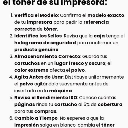
el tóner de su impresora:
Verifica el Modelo
: Confirma el
modelo exacto
de tu
impresora
para pedir la
referencia
correcta
de
tóner
.
Identifica los Sellos
: Revisa que la
caja
tenga el
holograma de seguridad
para confirmar un
producto genuino
.
Almacenamiento Correcto
: Guarda tus
cartuchos
en un
lugar fresco y oscuro
; el
calor extremo
afecta el
polvo
.
Agita Antes de Usar
: Distribuye uniformemente
el
polvo
agitándolo suavemente antes de
insertarlo en la
máquina
.
Revisa el Rendimiento ISO
: Conoce cuántas
páginas
rinde tu
cartucho
al 5% de
cobertura
para tus
compras
.
Cambio a Tiempo
: No esperes a que la
impresión
salga en blanco; cambia el
tóner