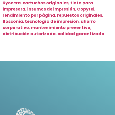
Kyocera
,
cartuchos originales
,
tinta para
impresora
,
insumos de impresión
,
Copytel
,
rendimiento por página
,
repuestos originales
,
Bosconia
,
tecnología de impresión
,
ahorro
corporativo
,
mantenimiento preventivo
,
distribución autorizada
,
calidad garantizada
.