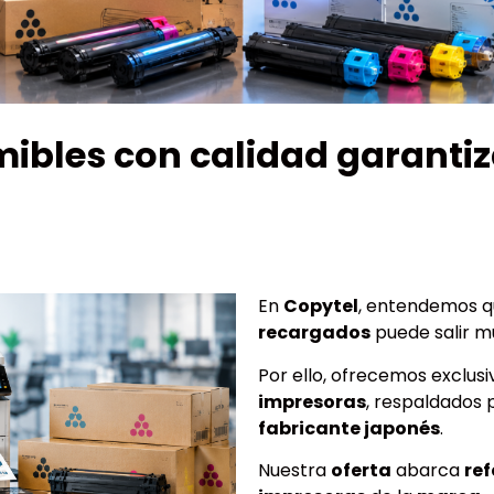
mibles con calidad garanti
En
Copytel
, entendemos q
recargados
puede salir 
Por ello, ofrecemos exclu
impresoras
, respaldados 
fabricante japonés
.
Nuestra
oferta
abarca
ref