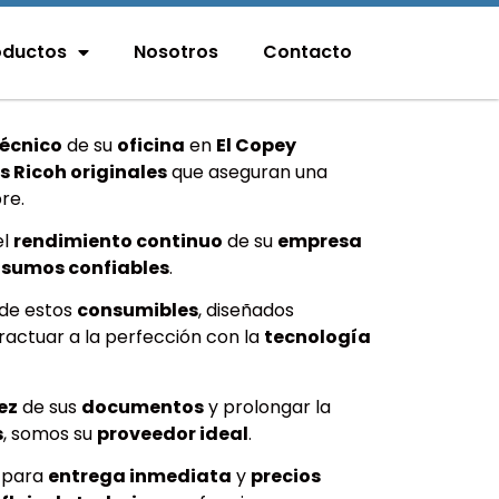
oductos
Nosotros
Contacto
écnico
de su
oficina
en
El Copey
s Ricoh originales
que aseguran una
re.
el
rendimiento continuo
de su
empresa
nsumos confiables
.
de estos
consumibles
, diseñados
actuar a la perfección con la
tecnología
ez
de sus
documentos
y prolongar la
s
, somos su
proveedor ideal
.
para
entrega inmediata
y
precios