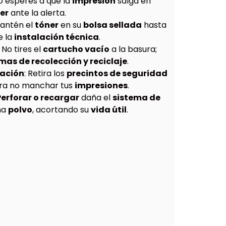
No esperes a que la
impresión
salga en
er
ante la alerta.
Mantén el
tóner
en su
bolsa sellada
hasta
e la
instalación técnica
.
: No tires el
cartucho vacío
a la basura;
as de recolección y reciclaje
.
lación
: Retira los
precintos de seguridad
ra no manchar tus
impresiones
.
Perforar o recargar
daña el
sistema de
ma
polvo
, acortando su
vida útil
.