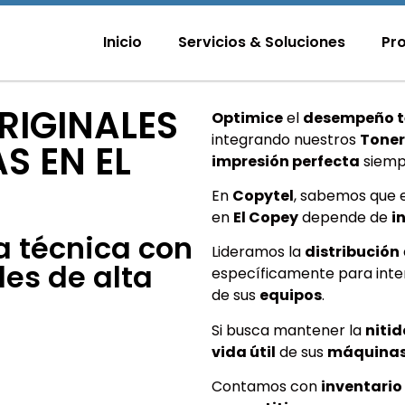
Inicio
Servicios & Soluciones
Pr
RIGINALES
Optimice
el
desempeño t
integrando nuestros
Toner
S EN EL
impresión perfecta
siemp
En
Copytel
, sabemos que 
en
El Copey
depende de
i
a técnica con
Lideramos la
distribución
les de alta
específicamente para inter
de sus
equipos
.
Si busca mantener la
nitid
vida útil
de sus
máquina
Contamos con
inventario