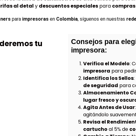
rifas al detal
y
descuentos especiales
para
compras 
ners 
para 
impresoras
 en 
Colombia
, síguenos en nuestras 
rede
Consejos para elegi
nderemos tu
impresora:
Verifica el Modelo
: 
impresora
para pedir
Identifica los Sellos
:
de seguridad
para c
Almacenamiento Co
lugar fresco y oscur
Agita Antes de Usar
agitándolo suavemente
Revisa el Rendimien
cartucho
al 5% de
co