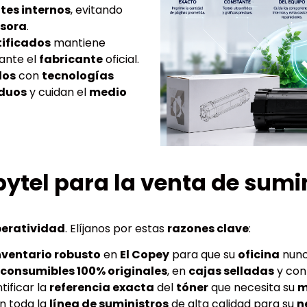
es internos
, evitando
sora
.
tificados
mantiene
ante el
fabricante
oficial.
dos
con
tecnologías
iduos
y cuidan el
medio
pytel para la venta de sumi
eratividad
. Elíjanos por estas
razones clave
:
nventario robusto
en
El Copey
para que su
oficina
nunc
consumibles 100% originales
, en
cajas selladas
y co
tificar la
referencia exacta
del
tóner
que necesita su
m
n toda la
línea de suministros
de alta calidad para su
n