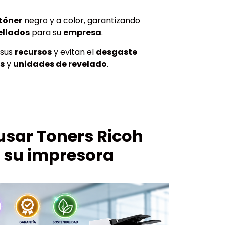
tóner
negro y a color, garantizando
ellados
para su
empresa
.
 sus
recursos
y evitan el
desgaste
os
y
unidades de revelado
.
usar Toners Ricoh
n su impresora