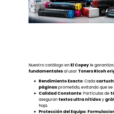
Nuestro catálogo en
El Copey
le garantiza
fundamentales
al usar
Toners Ricoh ori
Rendimiento Exacto
: Cada
cartuch
páginas
prometida, evitando que se
Calidad Constante
: Partículas de
t
aseguran
textos ultra nítidos
y
gráf
hoja.
Protección del Equipo
:
Formulacion