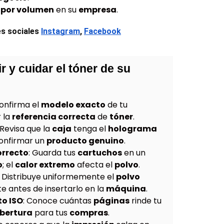
por volumen
en su
empresa
.
s sociales
Instagram
, 
Facebook
r y cuidar el tóner de su
Confirma el
modelo exacto
de tu
 la
referencia correcta
de
tóner
.
 Revisa que la
caja
tenga el
holograma
onfirmar un
producto genuino
.
rrecto
: Guarda tus
cartuchos
en un
o
; el
calor extremo
afecta el
polvo
.
: Distribuye uniformemente el
polvo
 antes de insertarlo en la
máquina
.
to ISO
: Conoce cuántas
páginas
rinde tu
bertura
para tus
compras
.