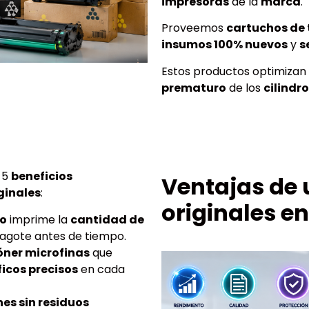
impresoras
de la
marca
.
Proveemos
cartuchos de 
insumos 100% nuevos
y
s
Estos productos optimizan
prematuro
de los
cilindr
 5
beneficios
Ventajas de 
ginales
:
originales e
o
imprime la
cantidad de
 agote antes de tiempo.
óner microfinas
que
icos precisos
en cada
es sin residuos