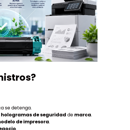
nistros?
a se detenga.
n
hologramas de seguridad
de
marca
.
odelo de impresora
.
egocio
.