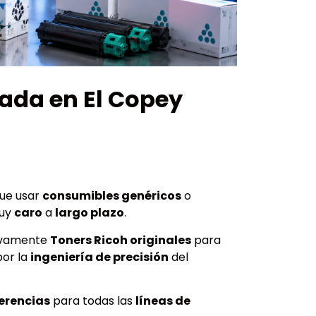
zada en El Copey
ue usar
consumibles genéricos
o
muy
caro
a
largo plazo
.
sivamente
Toners Ricoh originales
para
por la
ingeniería de precisión
del
erencias
para todas las
líneas de