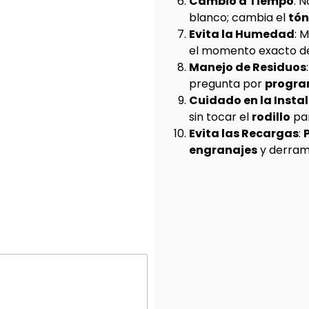
Cambio a Tiempo
: 
blanco; cambia el
tón
Evita la Humedad
: 
el momento exacto d
Manejo de Residuos
pregunta por
program
Cuidado en la Insta
sin tocar el
rodillo
pa
Evita las Recargas
:
engranajes
y derra