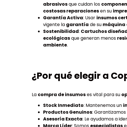
abrasivos
que cuidan los
component
costosas reparaciones
en su
impre
Garantía Activa
: Usar
insumos cer
vigente la
garantía
de su
máquina
Sostenibilidad
:
Cartuchos diseña
ecológicas
que generan menos
res
ambiente
.
¿Por qué elegir a Co
La
compra de insumos
es vital para su
op
Stock Inmediato
: Mantenemos un
i
Productos Genuinos
: Garantizamos
Asesoría Exacta
: Le ayudamos a iden
Marca Líder
: Somos
especialistas
e