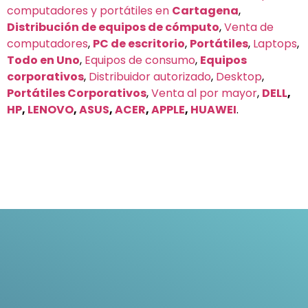
computadores y portátiles en
Cartagena
,
Distribución de equipos de cómputo
,
Venta de
computadores
,
PC de escritorio
,
Portátiles
,
Laptops
,
Todo en Uno
,
Equipos de consumo
,
Equipos
corporativos
,
Distribuidor autorizado
,
Desktop
,
Portátiles Corporativos
,
Venta al por mayor
,
DELL
,
HP
,
LENOVO
,
ASUS
,
ACER
,
APPLE
,
HUAWEI
.