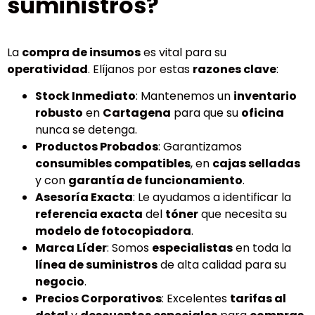
suministros?
La
compra de insumos
es vital para su
operatividad
. Elíjanos por estas
razones clave
:
Stock Inmediato
: Mantenemos un
inventario
robusto
en
Cartagena
para que su
oficina
nunca se detenga.
Productos Probados
: Garantizamos
consumibles compatibles
, en
cajas selladas
y con
garantía de funcionamiento
.
Asesoría Exacta
: Le ayudamos a identificar la
referencia exacta
del
tóner
que necesita su
modelo de fotocopiadora
.
Marca Líder
: Somos
especialistas
en toda la
línea de suministros
de alta calidad para su
negocio
.
Precios Corporativos
: Excelentes
tarifas al