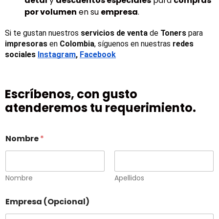
detal
y
descuentos especiales
para
compras
por volumen
en su
empresa
.
Si te gustan nuestros 
servicios de venta
 de 
Toners 
para 
impresoras
 en 
Colombia
, síguenos en nuestras 
redes 
sociales
Instagram
, 
Facebook
Escríbenos, con gusto
atenderemos tu requerimiento.
Nombre
*
Nombre
Apellidos
Empresa (Opcional)