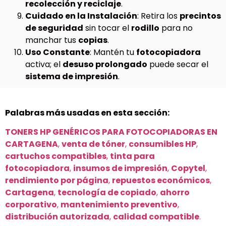
recolección y reciclaje
.
Cuidado en la Instalación
: Retira los
precintos
de seguridad
sin tocar el
rodillo
para no
manchar tus
copias
.
Uso Constante
: Mantén tu
fotocopiadora
activa; el
desuso prolongado
puede secar el
sistema de impresión
.
Palabras más usadas en esta sección:
TONERS HP GENÉRICOS PARA FOTOCOPIADORAS EN
CARTAGENA
,
venta de tóner
,
consumibles HP
,
cartuchos compatibles
,
tinta para
fotocopiadora
,
insumos de impresión
,
Copytel
,
rendimiento por página
,
repuestos económicos
,
Cartagena
,
tecnología de copiado
,
ahorro
corporativo
,
mantenimiento preventivo
,
distribución autorizada
,
calidad compatible
.