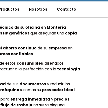
Productos
Nosotros
Contacto
écnico
de su
oficina
en
Montería
s HP genéricos
que aseguran una
copia
el
ahorro continuo
de su
empresa
en
umos confiables
.
de estos
consumibles
, diseñados
actuar a la perfección con la
tecnología
dad
de sus
documentos
y reducir los
s
máquinas
, somos su
proveedor ideal
.
para
entrega inmediata
y
precios
u
flujo de trabajo
no sufra ninguna