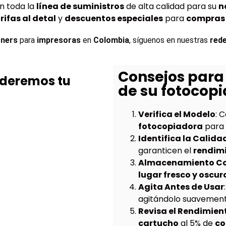
n toda la
línea de suministros
de alta calidad para su
n
rifas al detal
y
descuentos especiales
para
compras 
ners 
para 
impresoras
 en 
Colombia
, síguenos en nuestras 
rede
Consejos para 
nderemos tu
de su fotocopi
Verifica el Modelo
: 
fotocopiadora
para 
Identifica la Calida
garanticen el
rendim
Almacenamiento Co
lugar fresco y oscur
Agita Antes de Usar
agitándolo suavemente
Revisa el Rendimien
cartucho
al 5% de
co