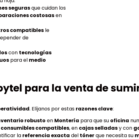
 hoja.
nes seguras
que cuidan los
paraciones costosas
en
tros compatibles
le
depender de
dos
con
tecnologías
duos
para el
medio
pytel para la venta de sumi
eratividad
. Elíjanos por estas
razones clave
:
nventario robusto
en
Montería
para que su
oficina
nun
s
consumibles compatibles
, en
cajas selladas
y con
g
tificar la
referencia exacta
del
tóner
que necesita su
m