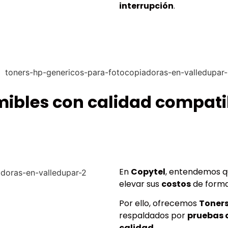
interrupción
.
mibles con calidad compati
En
Copytel
, entendemos q
elevar sus
costos
de form
Por ello, ofrecemos
Toners
respaldados por
pruebas 
calidad
.