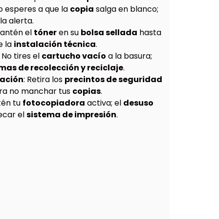
No esperes a que la
copia
salga en blanco;
la alerta.
Mantén el
tóner
en su
bolsa sellada
hasta
e la
instalación técnica
.
: No tires el
cartucho vacío
a la basura;
as de recolección y reciclaje
.
lación
: Retira los
precintos de seguridad
ra no manchar tus
copias
.
tén tu
fotocopiadora
activa; el
desuso
ecar el
sistema de impresión
.