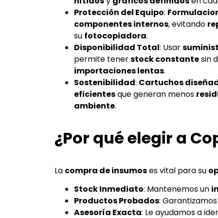
nítidos
y
gráficos definidos
en cada
Protección del Equipo
:
Formulacio
componentes internos
, evitando
re
su
fotocopiadora
.
Disponibilidad Total
: Usar
suminis
permite tener
stock constante
sin 
importaciones lentas
.
Sostenibilidad
:
Cartuchos diseña
eficientes
que generan menos
resi
ambiente
.
¿Por qué elegir a Co
La
compra de insumos
es vital para su
op
Stock Inmediato
: Mantenemos un
i
Productos Probados
: Garantizamo
Asesoría Exacta
: Le ayudamos a iden