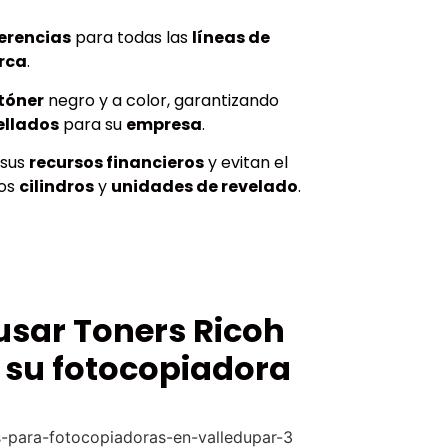
erencias
para todas las
líneas de
rca
.
tóner
negro y a color, garantizando
ellados
para su
empresa
.
 sus
recursos financieros
y evitan el
los
cilindros
y
unidades de revelado
.
usar Toners Ricoh
 su fotocopiadora