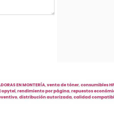
ADORAS EN MONTERÍA
,
venta de tóner
,
consumibles H
Copytel
,
rendimiento por página
,
repuestos económi
eventivo
,
distribución autorizada
,
calidad compatib