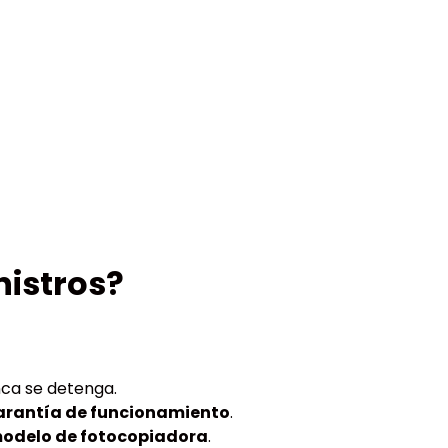
nistros?
ca se detenga.
arantía de funcionamiento
.
odelo de fotocopiadora
.