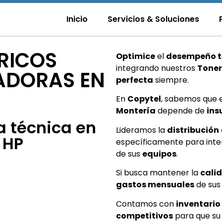
Inicio
Servicios & Soluciones
RICOS
Optimice
el
desempeño t
integrando nuestros
Toner
ADORAS EN
perfecta
siempre.
En
Copytel
, sabemos que 
Montería
depende de
ins
a técnica en
Lideramos la
distribución
 HP
específicamente para inter
de sus
equipos
.
Si busca mantener la
cali
gastos mensuales
de su
Contamos con
inventario
competitivos
para que s