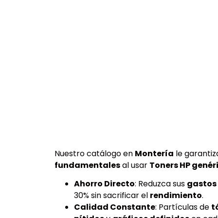
Nuestro catálogo en
Montería
le garantiz
fundamentales
al usar
Toners HP genér
Ahorro Directo
: Reduzca sus
gastos
30% sin sacrificar el
rendimiento
.
Calidad Constante
: Partículas de
t