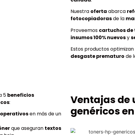
Nuestra
oferta
abarca
ref
fotocopiadoras
de la
ma
Proveemos
cartuchos de 
insumos 100% nuevos
y
s
Estos productos optimizan
desgaste prematuro
de 
a 5
beneficios
Ventajas de 
icos
:
genéricos en
 operativos
en más de un
óner
que aseguran
textos