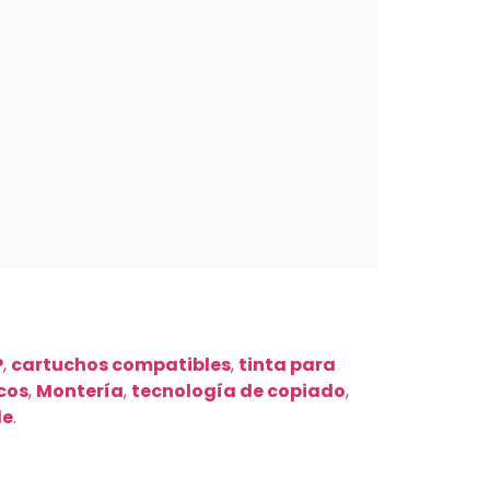
P
,
cartuchos compatibles
,
tinta para
cos
,
Montería
,
tecnología de copiado
,
le
.