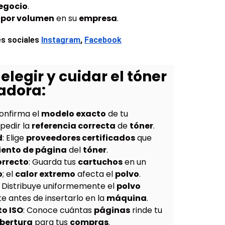
egocio
.
por volumen
en su
empresa
.
s sociales
Instagram
, 
Facebook
elegir y cuidar el tóner
adora:
Confirma el
modelo exacto
de tu
pedir la
referencia correcta
de
tóner
.
d
: Elige
proveedores certificados
que
iento de página
del
tóner
.
rrecto
: Guarda tus
cartuchos
en un
o
; el
calor extremo
afecta el
polvo
.
: Distribuye uniformemente el
polvo
 antes de insertarlo en la
máquina
.
to ISO
: Conoce cuántas
páginas
rinde tu
bertura
para tus
compras
.