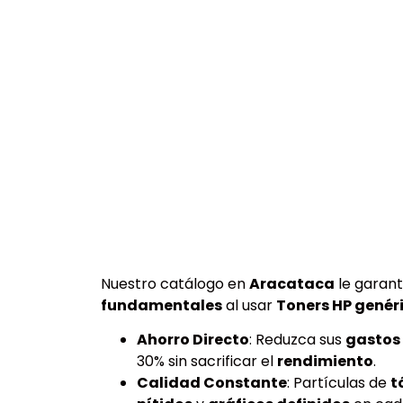
Nuestro catálogo en
Aracataca
le garant
fundamentales
al usar
Toners HP genér
Ahorro Directo
: Reduzca sus
gastos
30% sin sacrificar el
rendimiento
.
Calidad Constante
: Partículas de
t