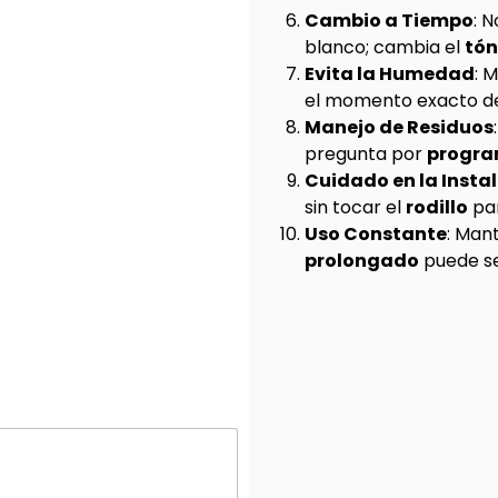
Cambio a Tiempo
: 
blanco; cambia el
tón
Evita la Humedad
: 
el momento exacto d
Manejo de Residuos
pregunta por
program
Cuidado en la Insta
sin tocar el
rodillo
pa
Uso Constante
: Man
prolongado
puede s