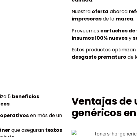
Nuestra
oferta
abarca
ref
impresoras
de la
marca
.
Proveemos
cartuchos de 
insumos 100% nuevos
y
s
Estos productos optimizan
desgaste prematuro
de 
iza 5
beneficios
Ventajas de 
icos
:
genéricos en
 operativos
en más de un
óner
que aseguran
textos