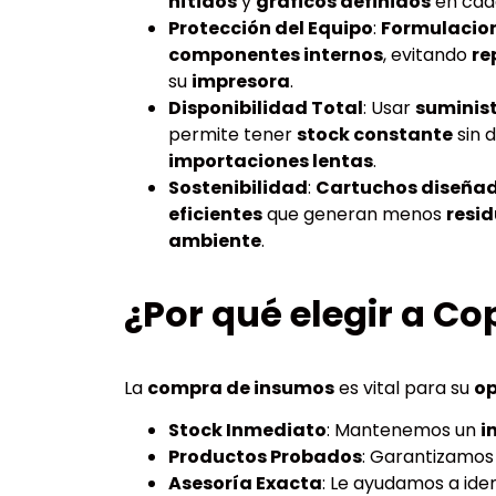
nítidos
y
gráficos definidos
en cada
Protección del Equipo
:
Formulacio
componentes internos
, evitando
re
su
impresora
.
Disponibilidad Total
: Usar
suminis
permite tener
stock constante
sin 
importaciones lentas
.
Sostenibilidad
:
Cartuchos diseña
eficientes
que generan menos
resi
ambiente
.
¿Por qué elegir a Co
La
compra de insumos
es vital para su
op
Stock Inmediato
: Mantenemos un
i
Productos Probados
: Garantizamo
Asesoría Exacta
: Le ayudamos a iden