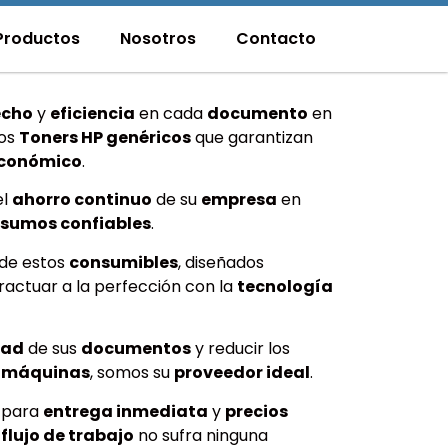
Productos
Nosotros
Contacto
echo
y
eficiencia
en cada
documento
en
ros
Toners HP genéricos
que garantizan
conómico
.
el
ahorro continuo
de su
empresa
en
nsumos confiables
.
de estos
consumibles
, diseñados
actuar a la perfección con la
tecnología
dad
de sus
documentos
y reducir los
s
máquinas
, somos su
proveedor ideal
.
para
entrega inmediata
y
precios
u
flujo de trabajo
no sufra ninguna