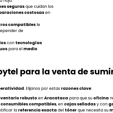
 hoja.
nes seguras
que cuidan los
paraciones costosas
en
tros compatibles
le
depender de
dos
con
tecnologías
duos
para el
medio
pytel para la venta de sumi
eratividad
. Elijanos por estas
razones clave
:
nventario robusto
en
Aracataca
para que su
oficina
n
s
consumibles compatibles
, en
cajas selladas
y con
g
tificar la
referencia exacta
del
tóner
que necesita su
m