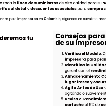
n toda la
línea de suministros
de alta calidad para su
n
rifas al detal
y
descuentos especiales
para
compras 
ners 
para 
impresoras
 en 
Colombia
, síguenos en nuestras 
rede
Consejos para 
nderemos tu
de su impreso
Verifica el Modelo
: 
impresora
para pedir
Identifica la Calida
garanticen el
rendim
Almacenamiento Co
lugar fresco y oscur
Agita Antes de Usar
agitándolo suavemente
Revisa el Rendimien
cartucho
al 5% de
co