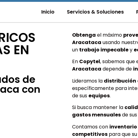
Inicio
Servicios & Soluciones
RICOS
Obtenga
el máximo
prov
Aracataca
usando nuest
S EN
un
trabajo impecable
y
e
En
Copytel
, sabemos que 
Aracataca
depende de
i
ados de
Lideramos la
distribución
taca con
específicamente para inter
de sus
equipos
.
Si busca mantener la
cali
gastos mensuales
de su
Contamos con
inventario
competitivos
para que s