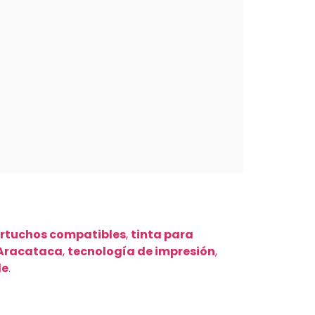
rtuchos compatibles
,
tinta para
Aracataca
,
tecnología de impresión
,
le
.