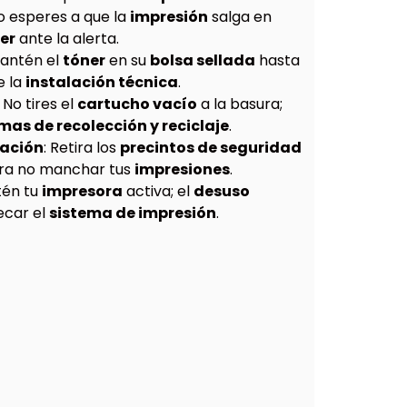
No esperes a que la
impresión
salga en
er
ante la alerta.
Mantén el
tóner
en su
bolsa sellada
hasta
e la
instalación técnica
.
: No tires el
cartucho vacío
a la basura;
as de recolección y reciclaje
.
lación
: Retira los
precintos de seguridad
ra no manchar tus
impresiones
.
tén tu
impresora
activa; el
desuso
ecar el
sistema de impresión
.