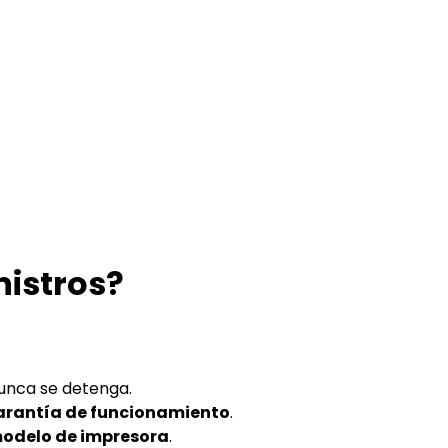
nistros?
unca se detenga.
arantía de funcionamiento
.
odelo de impresora
.