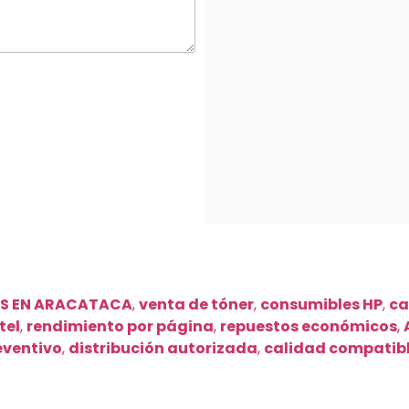
AS EN ARACATACA
,
venta de tóner
,
consumibles HP
,
ca
tel
,
rendimiento por página
,
repuestos económicos
,
eventivo
,
distribución autorizada
,
calidad compatib