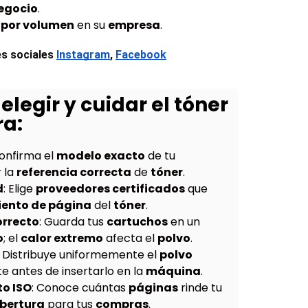
egocio
.
por volumen
en su
empresa
.
s sociales
Instagram
, 
Facebook
elegir y cuidar el tóner
ra:
Confirma el
modelo exacto
de tu
 la
referencia correcta
de
tóner
.
d
: Elige
proveedores certificados
que
iento de página
del
tóner
.
rrecto
: Guarda tus
cartuchos
en un
o
; el
calor extremo
afecta el
polvo
.
: Distribuye uniformemente el
polvo
 antes de insertarlo en la
máquina
.
to ISO
: Conoce cuántas
páginas
rinde tu
bertura
para tus
compras
.