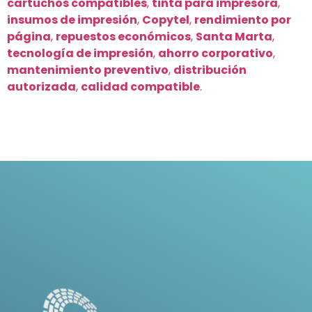
cartuchos compatibles
,
tinta para impresora
,
insumos de impresión
,
Copytel
,
rendimiento por
página
,
repuestos económicos
,
Santa Marta
,
tecnología de impresión
,
ahorro corporativo
,
mantenimiento preventivo
,
distribución
autorizada
,
calidad compatible
.