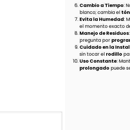
Cambio a Tiempo
: 
blanco; cambia el
tón
Evita la Humedad
: 
el momento exacto d
Manejo de Residuos
pregunta por
program
Cuidado en la Insta
sin tocar el
rodillo
pa
Uso Constante
: Man
prolongado
puede s