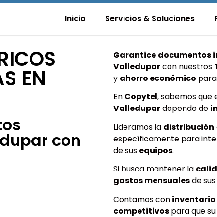
Inicio
Servicios & Soluciones
RICOS
Garantice
documentos i
Valledupar
con nuestros
S EN
y
ahorro económico
para
En
Copytel
, sabemos que 
Valledupar
depende de
i
tos
Lideramos la
distribución
edupar con
específicamente para inter
de sus
equipos
.
Si busca mantener la
cali
gastos mensuales
de su
Contamos con
inventario
competitivos
para que s