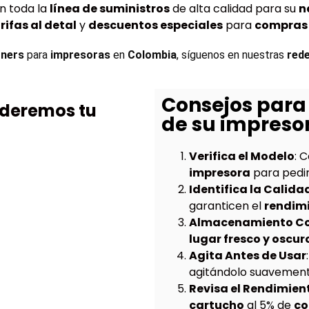
n toda la
línea de suministros
de alta calidad para su
n
rifas al detal
y
descuentos especiales
para
compras 
ners 
para 
impresoras
 en 
Colombia
, síguenos en nuestras 
rede
Consejos para 
nderemos tu
de su impreso
Verifica el Modelo
: 
impresora
para pedir
Identifica la Calida
garanticen el
rendim
Almacenamiento Co
lugar fresco y oscur
Agita Antes de Usar
agitándolo suavemente
Revisa el Rendimien
cartucho
al 5% de
co