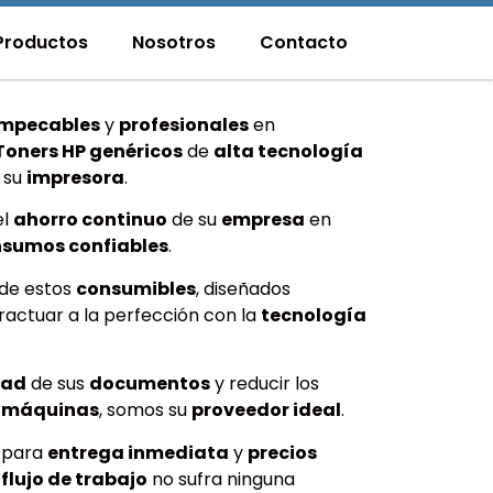
Productos
Nosotros
Contacto
mpecables
y
profesionales
en
Toners HP genéricos
de
alta tecnología
 su
impresora
.
el
ahorro continuo
de su
empresa
en
nsumos confiables
.
de estos
consumibles
, diseñados
actuar a la perfección con la
tecnología
dad
de sus
documentos
y reducir los
s
máquinas
, somos su
proveedor ideal
.
para
entrega inmediata
y
precios
u
flujo de trabajo
no sufra ninguna