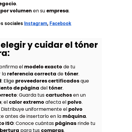
egocio
.
por volumen
en su
empresa
.
s sociales
Instagram
, 
Facebook
elegir y cuidar el tóner
ra:
Confirma el
modelo exacto
de tu
 la
referencia correcta
de
tóner
.
d
: Elige
proveedores certificados
que
iento de página
del
tóner
.
rrecto
: Guarda tus
cartuchos
en un
o
; el
calor extremo
afecta el
polvo
.
: Distribuye uniformemente el
polvo
 antes de insertarlo en la
máquina
.
to ISO
: Conoce cuántas
páginas
rinde tu
bertura
para tus
compras
.