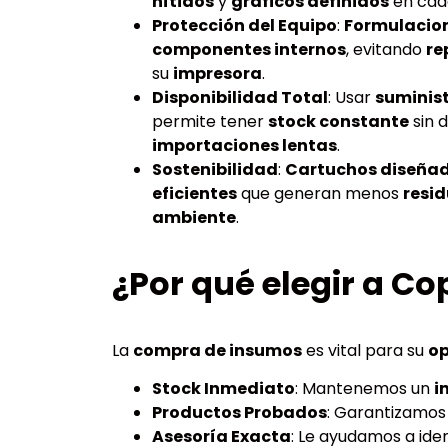
nítidos
y
gráficos definidos
en cada
Protección del Equipo
:
Formulacio
componentes internos
, evitando
re
su
impresora
.
Disponibilidad Total
: Usar
suminis
permite tener
stock constante
sin 
importaciones lentas
.
Sostenibilidad
:
Cartuchos diseña
eficientes
que generan menos
resi
ambiente
.
¿Por qué elegir a Co
La
compra de insumos
es vital para su
op
Stock Inmediato
: Mantenemos un
i
Productos Probados
: Garantizamo
Asesoría Exacta
: Le ayudamos a iden