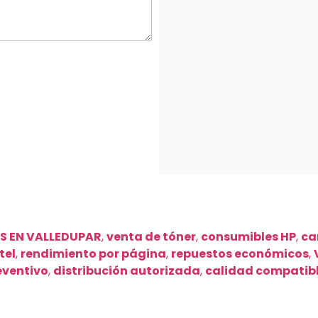
S EN VALLEDUPAR
,
venta de tóner
,
consumibles HP
,
ca
tel
,
rendimiento por página
,
repuestos económicos
,
eventivo
,
distribución autorizada
,
calidad compatib