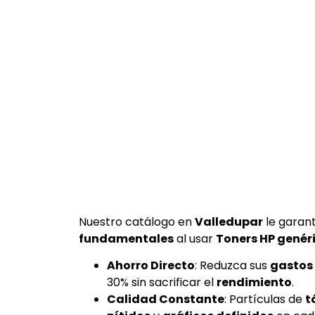
Nuestro catálogo en
Valledupar
le garant
fundamentales
al usar
Toners HP genér
Ahorro Directo
: Reduzca sus
gastos
30% sin sacrificar el
rendimiento
.
Calidad Constante
: Partículas de
t