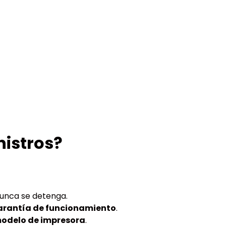
nistros?
unca se detenga.
arantía de funcionamiento
.
odelo de impresora
.