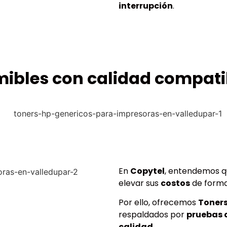
interrupción
.
mibles con calidad compati
En
Copytel
, entendemos q
elevar sus
costos
de form
Por ello, ofrecemos
Toners
respaldados por
pruebas 
calidad
.