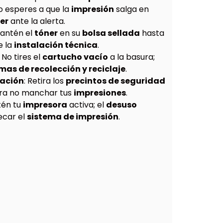
No esperes a que la
impresión
salga en
er
ante la alerta.
Mantén el
tóner
en su
bolsa sellada
hasta
e la
instalación técnica
.
: No tires el
cartucho vacío
a la basura;
as de recolección y reciclaje
.
lación
: Retira los
precintos de seguridad
ra no manchar tus
impresiones
.
tén tu
impresora
activa; el
desuso
ecar el
sistema de impresión
.