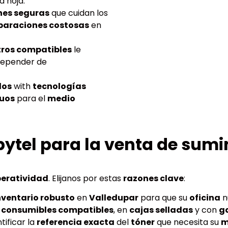
 hoja.
nes seguras
que cuidan los
paraciones costosas
en
tros compatibles
le
depender de
dos
with
tecnologías
duos
para el
medio
pytel para la venta de sumi
eratividad
. Elijanos por estas
razones clave
:
nventario robusto
en
Valledupar
para que su
oficina
n
s
consumibles compatibles
, en
cajas selladas
y con
g
tificar la
referencia exacta
del
tóner
que necesita su
m