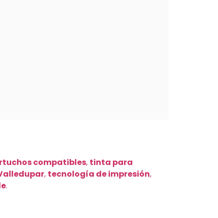
rtuchos compatibles
,
tinta para
Valledupar
,
tecnología de impresión
,
le
.