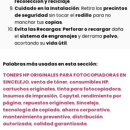
recolección y reciclaje
.
Cuidado en la Instalación
: Retira los
precintos
de seguridad
sin tocar el
rodillo
para no
manchar tus
copias
.
Evita las Recargas
:
Perforar o recargar
daña
el
sistema de engranajes
y derrama
polvo
,
acortando su
vida útil
.
Palabras más usadas en esta sección:
TONERS HP ORIGINALES PARA FOTOCOPIADORAS EN
SINCELEJO
,
venta de tóner
,
consumibles HP
,
cartuchos originales
,
tinta para fotocopiadora
,
insumos de impresión
,
Copytel
,
rendimiento por
página
,
repuestos originales
,
Sincelejo
,
tecnología de copiado
,
ahorro corporativo
,
mantenimiento preventivo
,
distribución
autorizada
,
calidad garantizada
.