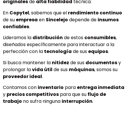
originales
de
alta fiabilidad
técnica.
En
Copytel
, sabemos que el
rendimiento continuo
de su
empresa
en
Sincelejo
depende de
insumos
confiables
.
Lideramos la
distribución
de estos
consumibles
,
diseñados específicamente para interactuar a la
perfección con la
tecnología
de sus
equipos
.
Si busca mantener la
nitidez
de sus
documentos
y
prolongar la
vida útil
de sus
máquinas
, somos su
proveedor ideal
.
Contamos con
inventario
para
entrega inmediata
y
precios competitivos
para que su
flujo de
trabajo
no sufra ninguna
interrupción
.