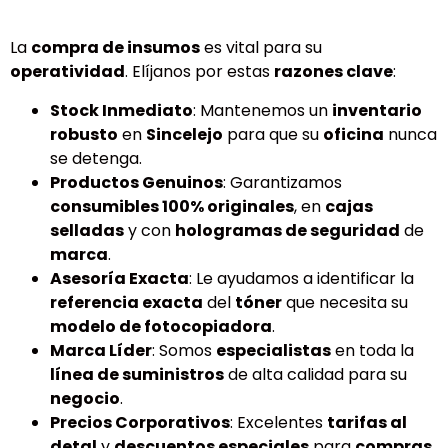
La
compra de insumos
es vital para su
operatividad
. Elíjanos por estas
razones clave
:
Stock Inmediato
: Mantenemos un
inventario
robusto
en
Sincelejo
para que su
oficina
nunca
se detenga.
Productos Genuinos
: Garantizamos
consumibles 100% originales
, en
cajas
selladas
y con
hologramas de seguridad
de
marca
.
Asesoría Exacta
: Le ayudamos a identificar la
referencia exacta
del
tóner
que necesita su
modelo de fotocopiadora
.
Marca Líder
: Somos
especialistas
en toda la
línea de suministros
de alta calidad para su
negocio
.
Precios Corporativos
: Excelentes
tarifas al
detal
y
descuentos especiales
para
compras