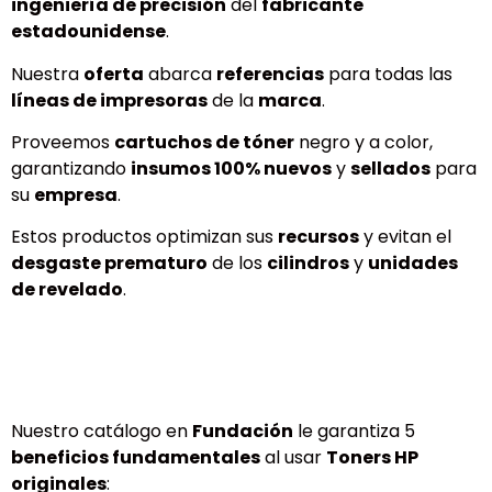
ingeniería de precisión
del
fabricante
estadounidense
.
Nuestra
oferta
abarca
referencias
para todas las
líneas de impresoras
de la
marca
.
Proveemos
cartuchos de tóner
negro y a color,
garantizando
insumos 100% nuevos
y
sellados
para
su
empresa
.
Estos productos optimizan sus
recursos
y evitan el
desgaste prematuro
de los
cilindros
y
unidades
de revelado
.
Nuestro catálogo en
Fundación
le garantiza 5
beneficios fundamentales
al usar
Toners HP
originales
: