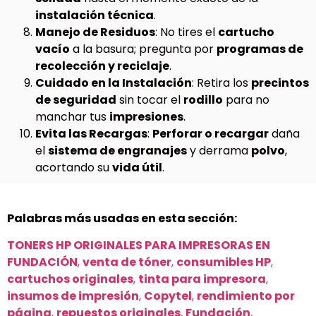
instalación técnica
.
Manejo de Residuos
: No tires el
cartucho
vacío
a la basura; pregunta por
programas de
recolección y reciclaje
.
Cuidado en la Instalación
: Retira los
precintos
de seguridad
sin tocar el
rodillo
para no
manchar tus
impresiones
.
Evita las Recargas
:
Perforar o recargar
daña
el
sistema de engranajes
y derrama
polvo
,
acortando su
vida útil
.
Palabras más usadas en esta sección:
TONERS HP ORIGINALES PARA IMPRESORAS EN
FUNDACIÓN
,
venta de tóner
,
consumibles HP
,
cartuchos originales
,
tinta para impresora
,
insumos de impresión
,
Copytel
,
rendimiento por
página
,
repuestos originales
,
Fundación
,