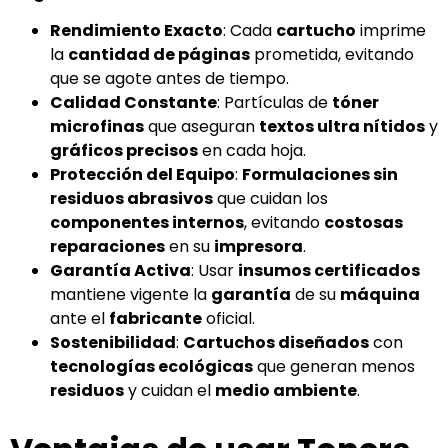
Rendimiento Exacto
: Cada
cartucho
imprime
la
cantidad de páginas
prometida, evitando
que se agote antes de tiempo.
Calidad Constante
: Partículas de
tóner
microfinas
que aseguran
textos ultra nítidos
y
gráficos precisos
en cada hoja.
Protección del Equipo
:
Formulaciones sin
residuos abrasivos
que cuidan los
componentes internos
, evitando
costosas
reparaciones
en su
impresora
.
Garantía Activa
: Usar
insumos certificados
mantiene vigente la
garantía
de su
máquina
ante el
fabricante
oficial.
Sostenibilidad
:
Cartuchos diseñados
con
tecnologías ecológicas
que generan menos
residuos
y cuidan el
medio ambiente
.