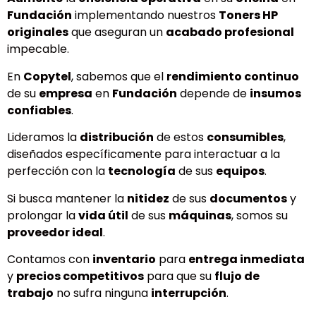
Fundación
implementando nuestros
Toners HP
originales
que aseguran un
acabado profesional
impecable.
En
Copytel
, sabemos que el
rendimiento continuo
de su
empresa
en
Fundación
depende de
insumos
confiables
.
Lideramos la
distribución
de estos
consumibles
,
diseñados específicamente para interactuar a la
perfección con la
tecnología
de sus
equipos
.
Si busca mantener la
nitidez
de sus
documentos
y
prolongar la
vida útil
de sus
máquinas
, somos su
proveedor ideal
.
Contamos con
inventario
para
entrega inmediata
y
precios competitivos
para que su
flujo de
trabajo
no sufra ninguna
interrupción
.