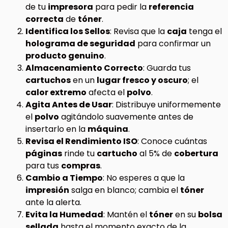
de tu
impresora
para pedir la
referencia
correcta
de
tóner
.
Identifica los Sellos
: Revisa que la
caja
tenga el
holograma de seguridad
para confirmar un
producto genuino
.
Almacenamiento Correcto
: Guarda tus
cartuchos
en un
lugar fresco y oscuro
; el
calor extremo
afecta el
polvo
.
Agita Antes de Usar
: Distribuye uniformemente
el
polvo
agitándolo suavemente antes de
insertarlo en la
máquina
.
Revisa el Rendimiento ISO
: Conoce cuántas
páginas
rinde tu
cartucho
al 5% de
cobertura
para tus
compras
.
Cambio a Tiempo
: No esperes a que la
impresión
salga en blanco; cambia el
tóner
ante la alerta.
Evita la Humedad
: Mantén el
tóner
en su
bolsa
sellada
hasta el momento exacto de la