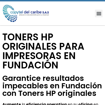
TONERS HP
ORIGINALES PARA
IMPRESORAS EN
FUNDACIÓN
Garantice resultados
impecables en Fundación
con Toners HP originales
Aumente
la
eficiencia operativa
en su
oficina
en