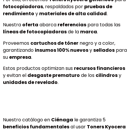
fotocopiadoras
, respaldados por
pruebas de
rendimiento
y
materiales de alta calidad
.
Nuestra
oferta
abarca
referencias
para todas las
líneas de fotocopiadoras
de la
marca
.
Proveemos
cartuchos de tóner
negro y a color,
garantizando
insumos 100% nuevos
y
sellados
para
su
empresa
.
Estos productos optimizan sus
recursos financieros
y evitan el
desgaste prematuro
de los
cilindros
y
unidades de revelado
.
Nuestro catálogo en
Ciénaga
le garantiza 5
beneficios fundamentales
al usar
Toners Kyocera