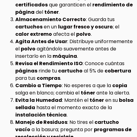
certificados
que garanticen el
rendimiento de
página
del
tóner
.
Almacenamiento Correcto
: Guarda tus
cartuchos
en un
lugar fresco y oscuro
; el
calor extremo
afecta el
polvo
.
Agita Antes de Usar
: Distribuye uniformemente
el
polvo
agitándolo suavemente antes de
insertarlo en la
máquina
.
Revisa el Rendimiento ISO
: Conoce cuántas
páginas
rinde tu
cartucho
al 5% de
cobertura
para tus
compras
.
Cambio a Tiempo
: No esperes a que la
copia
salga en blanco; cambia el
tóner
ante la alerta.
Evita la Humedad
: Mantén el
tóner
en su
bolsa
sellada
hasta el momento exacto de la
instalación técnica
.
Manejo de Residuos
: No tires el
cartucho
vacío
a la basura; pregunta por
programas de
recolección y reciclaje
.