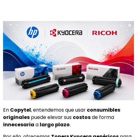
En
Copytel
, entendemos que usar
consumibles
originales
puede elevar sus
costos
de forma
innecesaria
a
largo plazo
.
Por ello, ofrecemos
Toners Kyocera genéricos
para