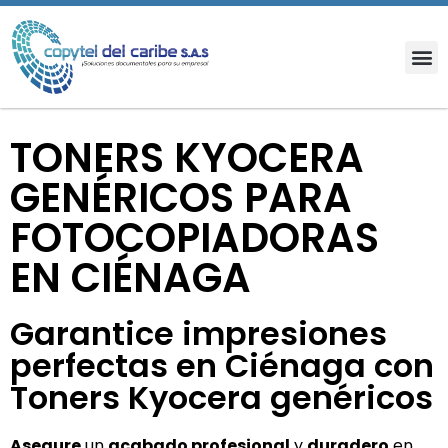
TONERS KYOCERA
GENÉRICOS PARA
FOTOCOPIADORAS
EN CIÉNAGA
Garantice impresiones
perfectas en Ciénaga con
Toners Kyocera genéricos
Asegure
un
acabado profesional
y
duradero
en