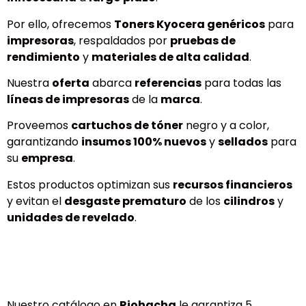
Por ello, ofrecemos
Toners Kyocera genéricos
para
impresoras
, respaldados por
pruebas de
rendimiento
y
materiales de alta calidad
.
Nuestra
oferta
abarca
referencias
para todas las
líneas de impresoras
de la
marca
.
Proveemos
cartuchos de tóner
negro y a color,
garantizando
insumos 100% nuevos
y
sellados
para
su
empresa
.
Estos productos optimizan sus
recursos financieros
y evitan el
desgaste prematuro
de los
cilindros
y
unidades de revelado
.
Nuestro catálogo en
Riohacha
le garantiza 5