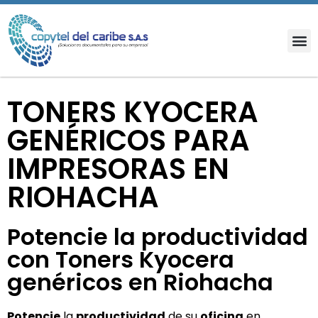
TONERS KYOCERA
GENÉRICOS PARA
IMPRESORAS EN
RIOHACHA
Potencie la productividad
con Toners Kyocera
genéricos en Riohacha
Potencie
la
productividad
de su
oficina
en