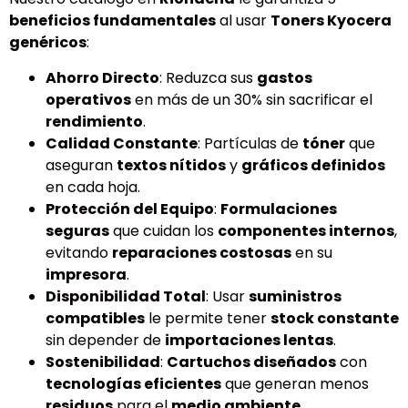
beneficios fundamentales
al usar
Toners Kyocera
genéricos
:
Ahorro Directo
: Reduzca sus
gastos
operativos
en más de un 30% sin sacrificar el
rendimiento
.
Calidad Constante
: Partículas de
tóner
que
aseguran
textos nítidos
y
gráficos definidos
en cada hoja.
Protección del Equipo
:
Formulaciones
seguras
que cuidan los
componentes internos
,
evitando
reparaciones costosas
en su
impresora
.
Disponibilidad Total
: Usar
suministros
compatibles
le permite tener
stock constante
sin depender de
importaciones lentas
.
Sostenibilidad
:
Cartuchos diseñados
con
tecnologías eficientes
que generan menos
residuos
para el
medio ambiente
.