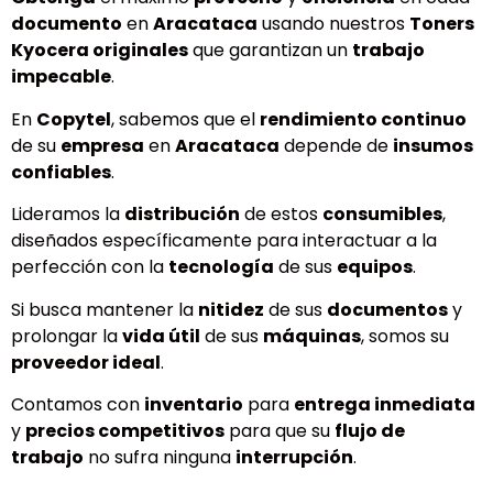
documento
en
Aracataca
usando nuestros
Toners
Kyocera originales
que garantizan un
trabajo
impecable
.
En
Copytel
, sabemos que el
rendimiento continuo
de su
empresa
en
Aracataca
depende de
insumos
confiables
.
Lideramos la
distribución
de estos
consumibles
,
diseñados específicamente para interactuar a la
perfección con la
tecnología
de sus
equipos
.
Si busca mantener la
nitidez
de sus
documentos
y
prolongar la
vida útil
de sus
máquinas
, somos su
proveedor ideal
.
Contamos con
inventario
para
entrega inmediata
y
precios competitivos
para que su
flujo de
trabajo
no sufra ninguna
interrupción
.