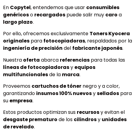
En
Copytel
, entendemos que usar
consumibles
genéricos
o
recargados
puede salir muy
caro
a
largo plazo
.
Por ello, ofrecemos exclusivamente
Toners Kyocera
originales
para
fotocopiadoras
, respaldados por la
ingeniería de precisión
del
fabricante japonés
.
Nuestra
oferta
abarca
referencias
para todas las
líneas de fotocopiadoras
y
equipos
multifuncionales
de la
marca
.
Proveemos
cartuchos de tóner
negro y a color,
garantizando
insumos 100% nuevos
y
sellados
para
su
empresa
.
Estos productos optimizan sus
recursos
y evitan el
desgaste prematuro
de los
cilindros
y
unidades
de revelado
.