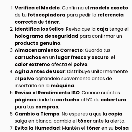
Verifica el Modelo
: Confirma el
modelo exacto
de tu
fotocopiadora
para pedir la
referencia
correcta
de
tóner
.
Identifica los Sellos
: Revisa que la
caja
tenga el
holograma de seguridad
para confirmar un
producto genuino
.
Almacenamiento Correcto
: Guarda tus
cartuchos
en un
lugar fresco y oscuro
; el
calor extremo
afecta el
polvo
.
Agita Antes de Usar
: Distribuye uniformemente
el
polvo
agitándolo suavemente antes de
insertarlo en la
máquina
.
Revisa el Rendimiento ISO
: Conoce cuántas
páginas
rinde tu
cartucho
al 5% de
cobertura
para tus
compras
.
Cambio a Tiempo
: No esperes a que la
copia
salga en blanco; cambia el
tóner
ante la alerta.
Evita la Humedad
: Mantén el
tóner
en su
bolsa