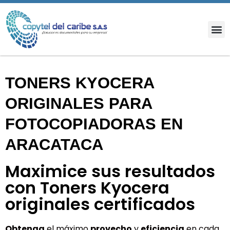
TONERS KYOCERA
ORIGINALES PARA
FOTOCOPIADORAS EN
ARACATACA
Maximice sus resultados
con Toners Kyocera
originales certificados
Obtenga
el máximo
provecho
y
eficiencia
en cada