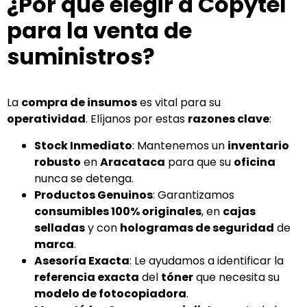
¿Por qué elegir a Copytel
para la venta de
suministros?
La
compra de insumos
es vital para su
operatividad
. Elíjanos por estas
razones clave
:
Stock Inmediato
: Mantenemos un
inventario
robusto
en
Aracataca
para que su
oficina
nunca se detenga.
Productos Genuinos
: Garantizamos
consumibles 100% originales
, en
cajas
selladas
y con
hologramas de seguridad
de
marca
.
Asesoría Exacta
: Le ayudamos a identificar la
referencia exacta
del
tóner
que necesita su
modelo de fotocopiadora
.