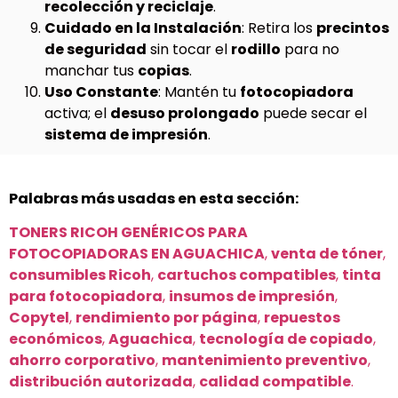
recolección y reciclaje
.
Cuidado en la Instalación
: Retira los
precintos
de seguridad
sin tocar el
rodillo
para no
manchar tus
copias
.
Uso Constante
: Mantén tu
fotocopiadora
activa; el
desuso prolongado
puede secar el
sistema de impresión
.
Palabras más usadas en esta sección:
TONERS RICOH GENÉRICOS PARA
FOTOCOPIADORAS EN AGUACHICA
,
venta de tóner
,
consumibles Ricoh
,
cartuchos compatibles
,
tinta
para fotocopiadora
,
insumos de impresión
,
Copytel
,
rendimiento por página
,
repuestos
económicos
,
Aguachica
,
tecnología de copiado
,
ahorro corporativo
,
mantenimiento preventivo
,
distribución autorizada
,
calidad compatible
.