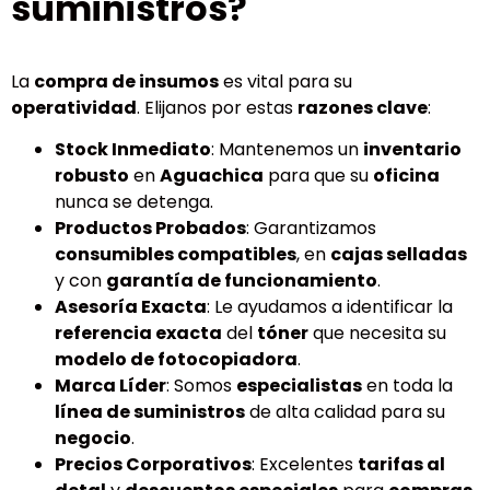
suministros?
La
compra de insumos
es vital para su
operatividad
. Elijanos por estas
razones clave
:
Stock Inmediato
: Mantenemos un
inventario
robusto
en
Aguachica
para que su
oficina
nunca se detenga.
Productos Probados
: Garantizamos
consumibles compatibles
, en
cajas selladas
y con
garantía de funcionamiento
.
Asesoría Exacta
: Le ayudamos a identificar la
referencia exacta
del
tóner
que necesita su
modelo de fotocopiadora
.
Marca Líder
: Somos
especialistas
en toda la
línea de suministros
de alta calidad para su
negocio
.
Precios Corporativos
: Excelentes
tarifas al