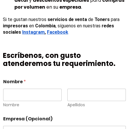
detal
y
descuentos especiales
para
compras
por volumen
en su
empresa
.
Si te gustan nuestros 
servicios de venta
 de 
Toners 
para 
impresoras
 en 
Colombia
, síguenos en nuestras 
redes 
sociales
Instagram
, 
Facebook
Escríbenos, con gusto
atenderemos tu requerimiento.
Nombre
*
Nombre
Apellidos
Empresa (Opcional)