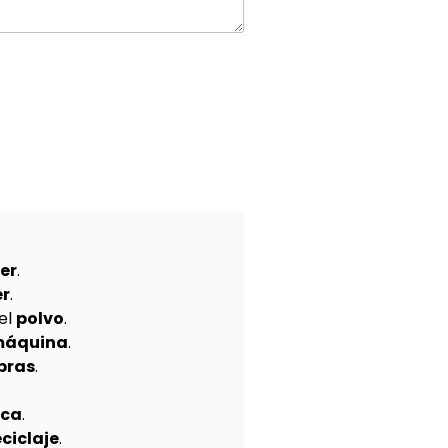
er
.
er
.
el
polvo
.
áquina
.
pras
.
ica
.
ciclaje
.