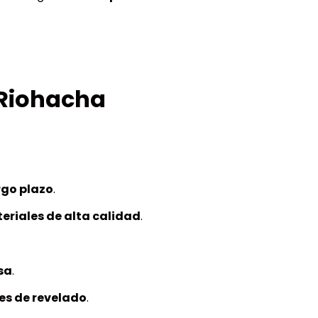
 Riohacha
rgo plazo
.
eriales de alta calidad
.
sa
.
es de revelado
.