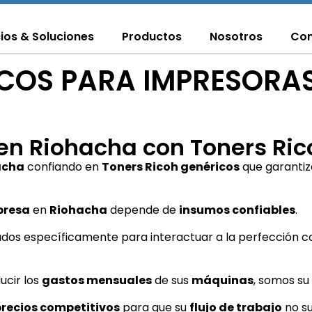
cios & Soluciones
Productos
Nosotros
Con
COS PARA IMPRESORAS
en Riohacha con Toners Ric
acha
confiando en
Toners Ricoh genéricos
que garanti
resa
en
Riohacha
depende de
insumos confiables
.
ñados específicamente para interactuar a la perfección c
ucir los
gastos mensuales
de sus
máquinas
, somos su
precios competitivos
para que su
flujo de trabajo
no s