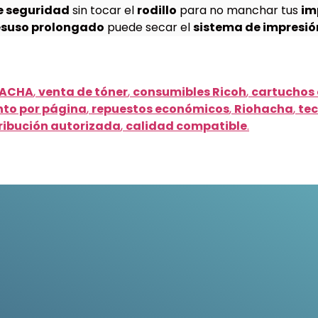
e seguridad
sin tocar el
rodillo
para no manchar tus
im
suso prolongado
puede secar el
sistema de impresió
HACHA
,
venta de tóner
,
consumibles Ricoh
,
cartuchos
nto por página
,
repuestos económicos
,
Riohacha
,
tec
ribución autorizada
,
calidad compatible
.