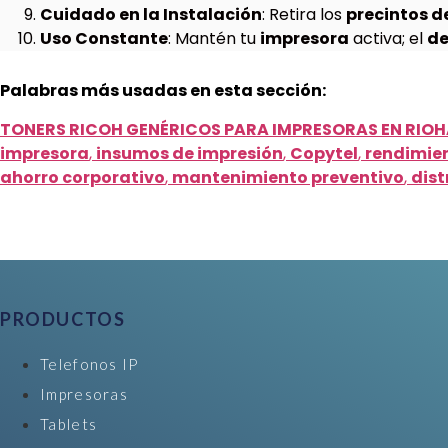
Cuidado en la Instalación
: Retira los
precintos d
Uso Constante
: Mantén tu
impresora
activa; el
de
Palabras más usadas en esta sección:
TONERS RICOH GENÉRICOS PARA IMPRESORAS EN RIO
impresora
,
insumos de impresión
,
Copytel
,
rendimie
ahorro corporativo
,
mantenimiento preventivo
,
dist
PRODUCTOS
Telefonos IP
Impresoras
Tablets