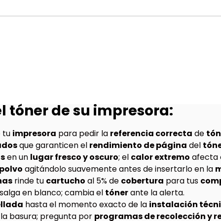
el tóner de su impresora:
 tu
impresora
para pedir la
referencia correcta
de
tón
ados
que garanticen el
rendimiento de página
del
tón
os
en un
lugar fresco y oscuro
; el
calor extremo
afecta 
polvo
agitándolo suavemente antes de insertarlo en la
m
nas
rinde tu
cartucho
al 5% de
cobertura
para tus
com
salga en blanco; cambia el
tóner
ante la alerta.
ellada
hasta el momento exacto de la
instalación técn
la basura; pregunta por
programas de recolección y re