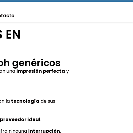
tacto
 EN
oh genéricos
zan una
impresión perfecta
y
on la
tecnología
de sus
proveedor ideal
.
ufra ninguna
interrupción
.