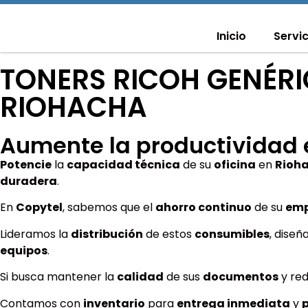
Ir
al
Inicio
Servi
contenido
TONERS RICOH GENÉRI
RIOHACHA
Aumente la productividad 
Potencie
la
capacidad técnica
de su
oficina
en
Rioh
duradera
.
En
Copytel
, sabemos que el
ahorro continuo
de su
emp
Lideramos la
distribución
de estos
consumibles
, dise
equipos
.
Si busca mantener la
calidad
de sus
documentos
y red
Contamos con
inventario
para
entrega inmediata
y