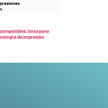
presiones
.
n
.
 compatibles
,
tinta para
nología de impresión
,