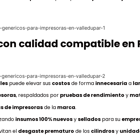
 con calidad compatible en
les
puede elevar sus
costos
de forma
innecesaria
a
la
esoras
, respaldados por
pruebas de rendimiento
y
mat
as de impresoras
de la
marca
.
izando
insumos 100% nuevos
y
sellados
para su
empre
vitan el
desgaste prematuro
de los
cilindros
y
unidad