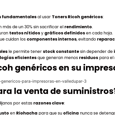
os fundamentales
al usar
Toners Ricoh genéricos
:
 más de un 30% sin sacrificar el
rendimiento
.
uran
textos nítidos
y
gráficos definidos
en cada hoja.
ue cuidan los
componentes internos
, evitando
reparac
bles
le permite tener
stock constante
sin depender de
logías eficientes
que generan menos
residuos
para el
coh genéricos en su impres
ara la venta de suministros
Elijanos por estas
razones clave
:
usto
en
Riohacha
para que su
oficina
nunca se detenga