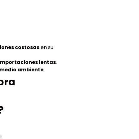
iones costosas
en su
importaciones lentas
.
medio ambiente
.
ora
?
.