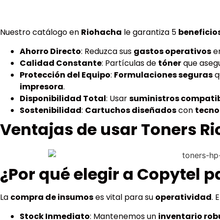
Nuestro catálogo en
Riohacha
le garantiza 5
benefici
Ahorro Directo
: Reduzca sus
gastos operativos
en
Calidad Constante
: Partículas de
tóner
que aseg
Protección del Equipo
:
Formulaciones seguras
q
impresora
.
Disponibilidad Total
: Usar
suministros compati
Sostenibilidad
:
Cartuchos diseñados
con
tecno
Ventajas de usar Toners Ri
¿Por qué elegir a Copytel p
La
compra de insumos
es vital para su
operatividad
. 
Stock Inmediato
: Mantenemos un
inventario rob