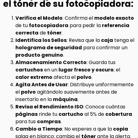
el tóner de su fotocopiadora:
Verifica el Modelo
: Confirma el
modelo exacto
de tu
fotocopiadora
para pedir la
referencia
correcta
de
tóner
.
Identifica los Sellos
: Revisa que la
caja
tenga el
holograma de seguridad
para confirmar un
producto genuino
.
Almacenamiento Correcto
: Guarda tus
cartuchos
en un
lugar fresco y oscuro
; el
calor extremo
afecta el
polvo
.
Agita Antes de Usar
: Distribuye uniformemente
el
polvo
agitándolo suavemente antes de
insertarlo en la
máquina
.
Revisa el Rendimiento ISO
: Conoce cuántas
páginas
rinde tu
cartucho
al 5% de
cobertura
para tus
compras
.
Cambio a Tiempo
: No esperes a que la
copia
salga en blanco; cambia el
tóner
ante la alerta.