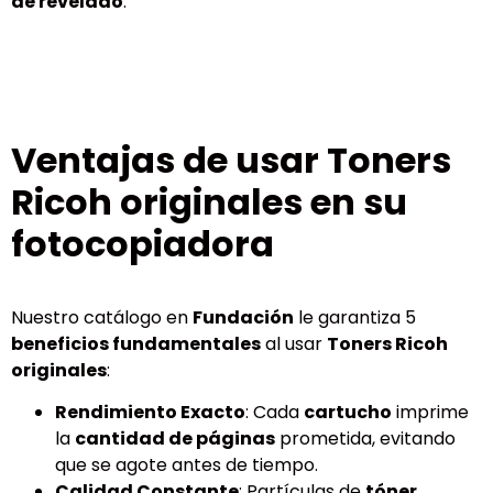
de revelado
.
Ventajas de usar Toners
Ricoh originales en su
fotocopiadora
Nuestro catálogo en
Fundación
le garantiza 5
beneficios fundamentales
al usar
Toners Ricoh
originales
:
Rendimiento Exacto
: Cada
cartucho
imprime
la
cantidad de páginas
prometida, evitando
que se agote antes de tiempo.
Calidad Constante
: Partículas de
tóner