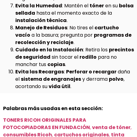
Evita la Humedad
: Mantén el
tóner
en su
bolsa
sellada
hasta el momento exacto de la
instalación técnica
.
Manejo de Residuos
: No tires el
cartucho
vacío
a la basura; pregunta por
programas de
recolección y reciclaje
.
Cuidado en la Instalación
: Retira los
precintos
de seguridad
sin tocar el
rodillo
para no
manchar tus
copias
.
Evita las Recargas
:
Perforar o recargar
daña
el
sistema de engranajes
y derrama
polvo
,
acortando su
vida útil
.
Palabras más usadas en esta sección:
TONERS RICOH ORIGINALES PARA
FOTOCOPIADORAS EN FUNDACIÓN
,
venta de tóner
,
consumibles Ricoh
,
cartuchos originales
,
tinta