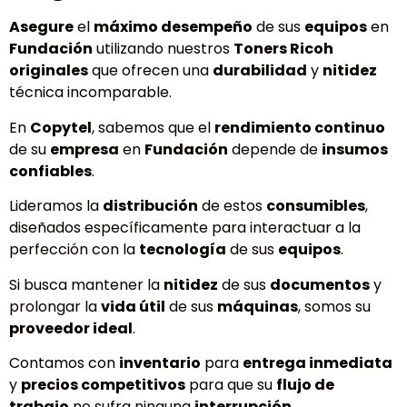
Asegure
el
máximo desempeño
de sus
equipos
en
Fundación
utilizando nuestros
Toners Ricoh
originales
que ofrecen una
durabilidad
y
nitidez
técnica incomparable.
En
Copytel
, sabemos que el
rendimiento continuo
de su
empresa
en
Fundación
depende de
insumos
confiables
.
Lideramos la
distribución
de estos
consumibles
,
diseñados específicamente para interactuar a la
perfección con la
tecnología
de sus
equipos
.
Si busca mantener la
nitidez
de sus
documentos
y
prolongar la
vida útil
de sus
máquinas
, somos su
proveedor ideal
.
Contamos con
inventario
para
entrega inmediata
y
precios competitivos
para que su
flujo de
trabajo
no sufra ninguna
interrupción
.