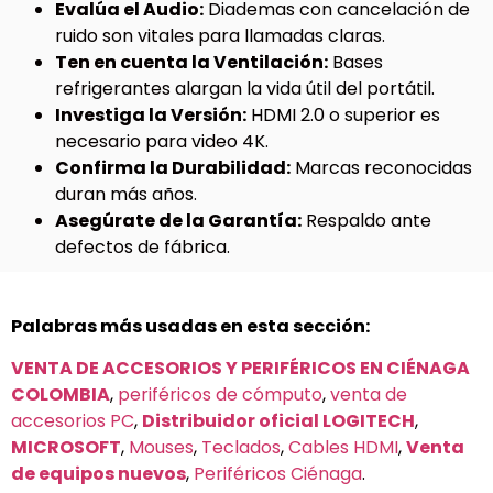
Evalúa el Audio:
Diademas con cancelación de
ruido son vitales para llamadas claras.
Ten en cuenta la Ventilación:
Bases
refrigerantes alargan la vida útil del portátil.
Investiga la Versión:
HDMI 2.0 o superior es
necesario para video 4K.
Confirma la Durabilidad:
Marcas reconocidas
duran más años.
Asegúrate de la Garantía:
Respaldo ante
defectos de fábrica.
Palabras más usadas en esta sección:
VENTA DE ACCESORIOS Y PERIFÉRICOS EN CIÉNAGA
COLOMBIA
,
periféricos de cómputo
,
venta de
accesorios PC
,
Distribuidor oficial LOGITECH
,
MICROSOFT
,
Mouses
,
Teclados
,
Cables HDMI
,
Venta
de equipos nuevos
,
Periféricos Ciénaga
.