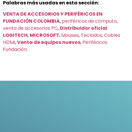
Palabras más usadas en esta sección:
VENTA DE ACCESORIOS Y PERIFÉRICOS EN
FUNDACIÓN COLOMBIA
,
periféricos de cómputo
,
venta de accesorios PC
,
Distribuidor oficial
LOGITECH
,
MICROSOFT
,
Mouses
,
Teclados
,
Cables
HDMI
,
Venta de equipos nuevos
,
Periféricos
Fundación
.