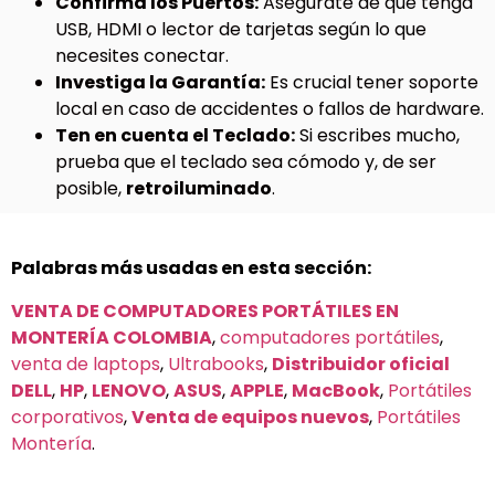
Confirma los Puertos:
Asegúrate de que tenga
USB, HDMI o lector de tarjetas según lo que
necesites conectar.
Investiga la Garantía:
Es crucial tener soporte
local en caso de accidentes o fallos de hardware.
Ten en cuenta el Teclado:
Si escribes mucho,
prueba que el teclado sea cómodo y, de ser
posible,
retroiluminado
.
Palabras más usadas en esta sección:
VENTA DE COMPUTADORES PORTÁTILES EN
MONTERÍA COLOMBIA
,
computadores portátiles
,
venta de laptops
,
Ultrabooks
,
Distribuidor oficial
DELL
,
HP
,
LENOVO
,
ASUS
,
APPLE
,
MacBook
,
Portátiles
corporativos
,
Venta de equipos nuevos
,
Portátiles
Montería
.