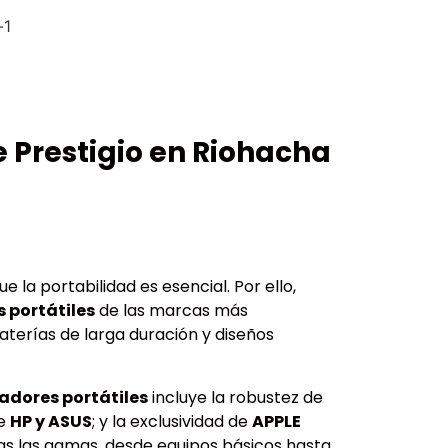
 Prestigio en Riohacha
 la portabilidad es esencial. Por ello,
 portátiles
de las marcas más
terías de larga duración y diseños
dores portátiles
incluye la robustez de
de
HP y ASUS
; y la exclusividad de
APPLE
as las gamas, desde equipos básicos hasta