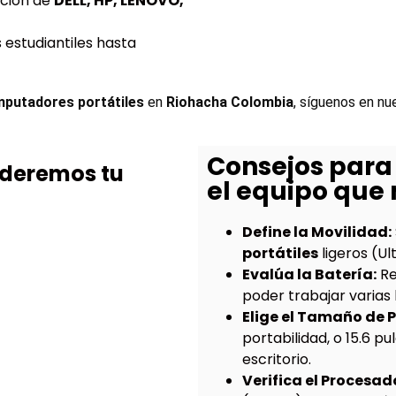
cción de
DELL, HP, LENOVO,
estudiantiles hasta
putadores portátiles
 en 
Riohacha Colombia
, síguenos en nu
Consejos para
nderemos tu
el equipo que 
Define la Movilidad:
portátiles
ligeros (Ul
Evalúa la Batería:
Re
poder trabajar varias
Elige el Tamaño de P
portabilidad, o 15.6 
escritorio.
Verifica el Procesad