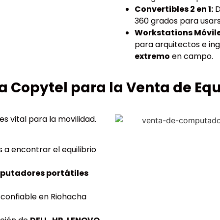
Convertibles 2 en 1:
D
360 grados para usa
Workstations Móvile
para arquitectos e in
extremo
en campo.
 a Copytel para la Venta de Equ
es vital para la movilidad.
a encontrar el equilibrio
utadores portátiles
 confiable en Riohacha