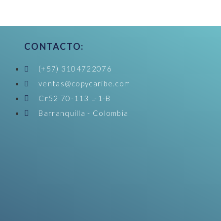
CONTACTO:
(+57) 3104722076
ventas@copycaribe.com
Cr52 70-113 L-1-B
Barranquilla - Colombia