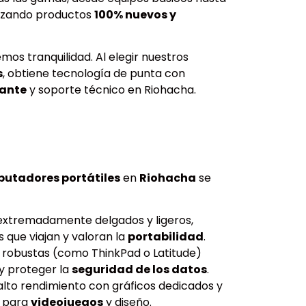
tizando productos
100% nuevos y
emos tranquilidad. Al elegir nuestros
s
, obtiene tecnología de punta con
cante
y soporte técnico en Riohacha.
utadores portátiles
en
Riohacha
se
extremadamente delgados y ligeros,
s que viajan y valoran la
portabilidad
.
 robustas (como ThinkPad o Latitude)
y proteger la
seguridad de los datos
.
lto rendimiento con gráficos dedicados y
l para
videojuegos
y diseño.