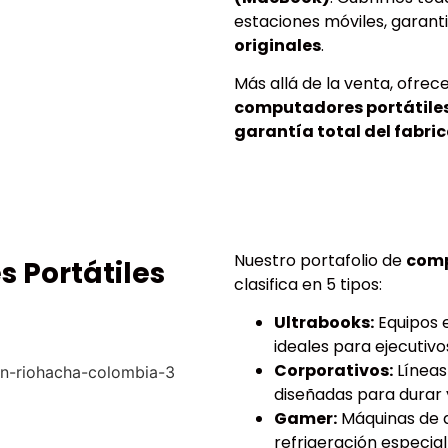
estaciones móviles, garan
originales
.
Más allá de la venta, ofrec
computadores portátile
garantía total del fabri
Nuestro portafolio de
comp
 Portátiles
clasifica en 5 tipos:
Ultrabooks:
Equipos 
ideales para ejecutivo
Corporativos:
Líneas
diseñadas para durar 
Gamer:
Máquinas de a
refrigeración especia