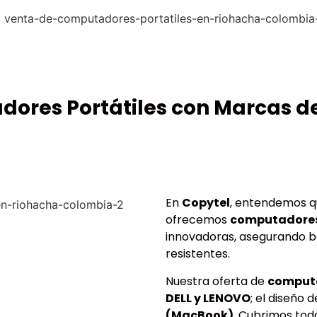
dores Portátiles con Marcas de
En
Copytel
, entendemos que
ofrecemos
computadores
innovadoras, asegurando ba
resistentes.
Nuestra oferta de
computa
DELL y LENOVO
; el diseño 
(MacBook)
. Cubrimos tod