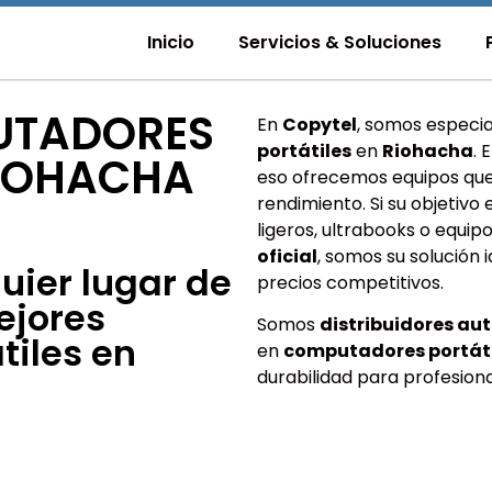
Inicio
Servicios & Soluciones
UTADORES
En
Copytel
, somos especia
portátiles
en
Riohacha
. 
RIOHACHA
eso ofrecemos equipos que b
rendimiento. Si su objetiv
ligeros, ultrabooks o equi
oficial
, somos su solución
uier lugar de
precios competitivos.
ejores
Somos
distribuidores au
tiles en
en
computadores portáti
durabilidad para profesiona