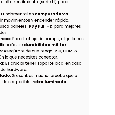
 o alto rendimiento (serie H) para
Fundamental en
computadores
tir movimientos y encender rápido.
usca paneles
IPS y Full HD
para mejores
dez.
ncia:
Para trabajo de campo, elige líneas
ificación de
durabilidad militar
.
s:
Asegúrate de que tenga USB, HDMI o
ún lo que necesites conectar.
a:
Es crucial tener soporte local en caso
s de hardware.
lado:
Si escribes mucho, prueba que el
 de ser posible,
retroiluminado
.