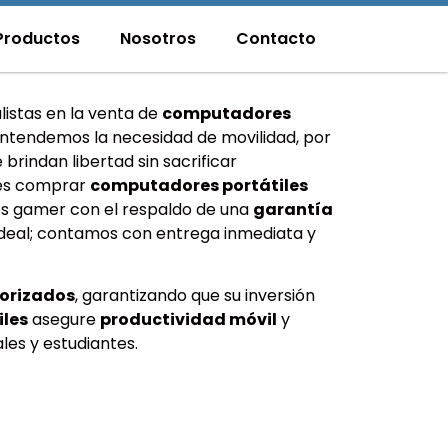
Productos
Nosotros
Contacto
listas en la venta de
computadores
Entendemos la necesidad de movilidad, por
rindan libertad sin sacrificar
o es comprar
computadores portátiles
pos gamer con el respaldo de una
garantía
 ideal; contamos con entrega inmediata y
torizados
, garantizando que su inversión
les
asegure
productividad móvil
y
les y estudiantes.