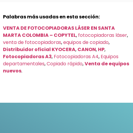
Palabras más usadas en esta sección:
VENTA DE FOTOCOPIADORAS LÁSER EN SANTA
MARTA COLOMBIA – COPYTEL
,
fotocopiadoras láser
,
venta de fotocopiadoras
,
equipos de copiado
,
Distribuidor oficial KYOCERA
,
CANON
,
HP
,
Fotocopiadoras A3
,
Fotocopiadoras A4
,
Equipos
departamentales
,
Copiado rápido
,
Venta de equipos
nuevos
.