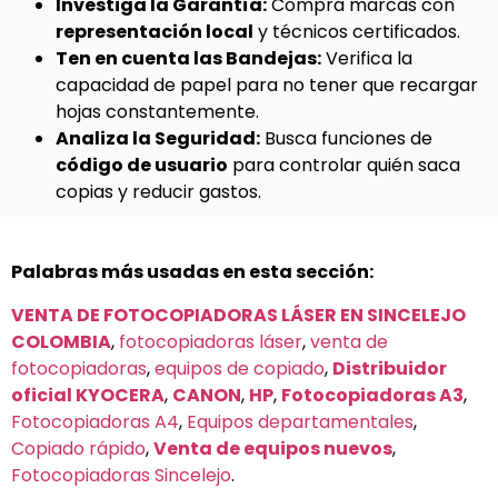
Investiga la Garantía:
Compra marcas con
representación local
y técnicos certificados.
Ten en cuenta las Bandejas:
Verifica la
capacidad de papel para no tener que recargar
hojas constantemente.
Analiza la Seguridad:
Busca funciones de
código de usuario
para controlar quién saca
copias y reducir gastos.
Palabras más usadas en esta sección:
VENTA DE FOTOCOPIADORAS LÁSER EN SINCELEJO
COLOMBIA
,
fotocopiadoras láser
,
venta de
fotocopiadoras
,
equipos de copiado
,
Distribuidor
oficial KYOCERA
,
CANON
,
HP
,
Fotocopiadoras A3
,
Fotocopiadoras A4
,
Equipos departamentales
,
Copiado rápido
,
Venta de equipos nuevos
,
Fotocopiadoras Sincelejo
.