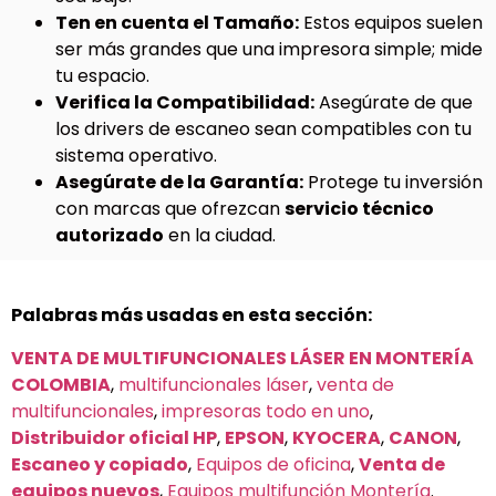
Ten en cuenta el Tamaño:
Estos equipos suelen
ser más grandes que una impresora simple; mide
tu espacio.
Verifica la Compatibilidad:
Asegúrate de que
los drivers de escaneo sean compatibles con tu
sistema operativo.
Asegúrate de la Garantía:
Protege tu inversión
con marcas que ofrezcan
servicio técnico
autorizado
en la ciudad.
Palabras más usadas en esta sección:
VENTA DE MULTIFUNCIONALES LÁSER EN MONTERÍA
COLOMBIA
,
multifuncionales láser
,
venta de
multifuncionales
,
impresoras todo en uno
,
Distribuidor oficial HP
,
EPSON
,
KYOCERA
,
CANON
,
Escaneo y copiado
,
Equipos de oficina
,
Venta de
equipos nuevos
,
Equipos multifunción Montería
.