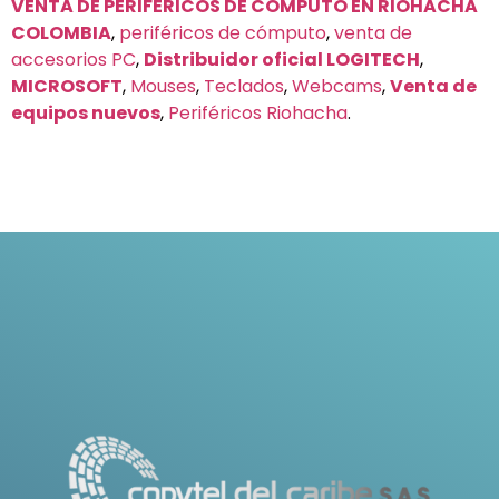
VENTA DE PERIFÉRICOS DE CÓMPUTO EN RIOHACHA
COLOMBIA
,
periféricos de cómputo
,
venta de
accesorios PC
,
Distribuidor oficial LOGITECH
,
MICROSOFT
,
Mouses
,
Teclados
,
Webcams
,
Venta de
equipos nuevos
,
Periféricos Riohacha
.