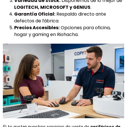
Variedad de Stock:
Disponemos de lo mejor de
LOGITECH, MICROSOFT y GENIUS
.
Garantía Oficial:
Respaldo directo ante
defectos de fábrica.
Precios Accesibles:
Opciones para oficina,
hogar y gaming en Riohacha.
Si te gustan nuestros servicios de venta de 
periféricos de 