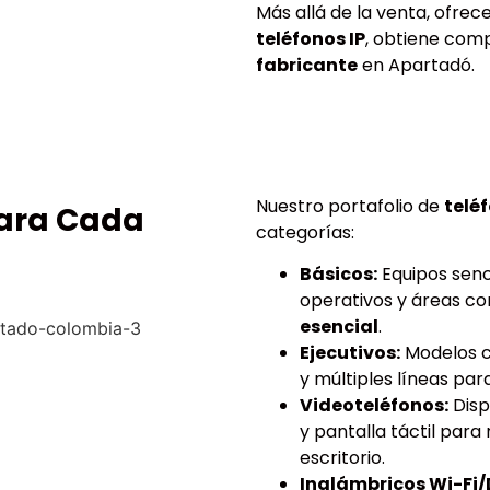
Más allá de la venta, ofrec
teléfonos IP
, obtiene comp
fabricante
en Apartadó.
Nuestro portafolio de
teléf
para Cada
categorías:
Básicos:
Equipos senc
operativos y áreas c
esencial
.
Ejecutivos:
Modelos c
y múltiples líneas pa
Videoteléfonos:
Disp
y pantalla táctil para 
escritorio.
Inalámbricos Wi-Fi/