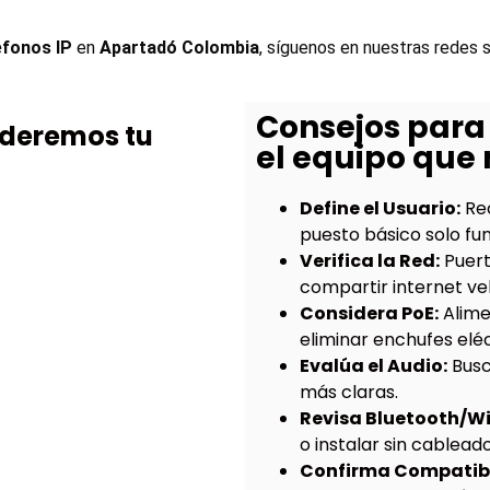
éfonos IP
 en 
Apartadó Colombia
, síguenos en nuestras redes 
Consejos para
nderemos tu
el equipo que 
Define el Usuario:
Rec
puesto básico solo fu
Verifica la Red:
Puer
compartir internet vel
Considera PoE:
Alime
eliminar enchufes eléc
Evalúa el Audio:
Busc
más claras.
Revisa Bluetooth/Wi
o instalar sin cablead
Confirma Compatibi