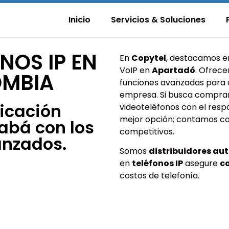
Inicio
Servicios & Soluciones
NOS IP EN
En
Copytel
, destacamos e
VoIP en
Apartadó
. Ofrece
OMBIA
funciones avanzadas para o
empresa. Si busca compra
icación
videoteléfonos con el resp
mejor opción; contamos co
abá con los
competitivos.
anzados.
Somos
distribuidores au
en
teléfonos IP
asegure
c
costos de telefonía.