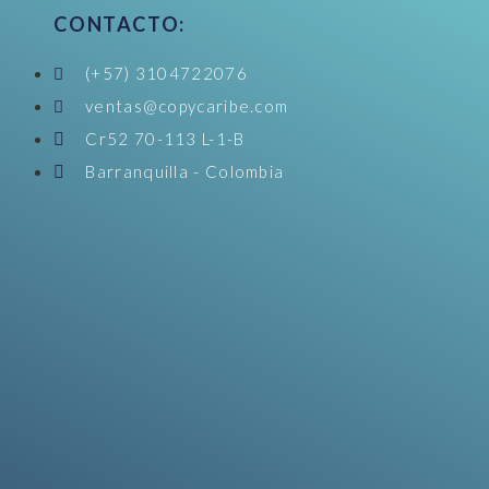
CONTACTO:
(+57) 3104722076
ventas@copycaribe.com
Cr52 70-113 L-1-B
Barranquilla - Colombia