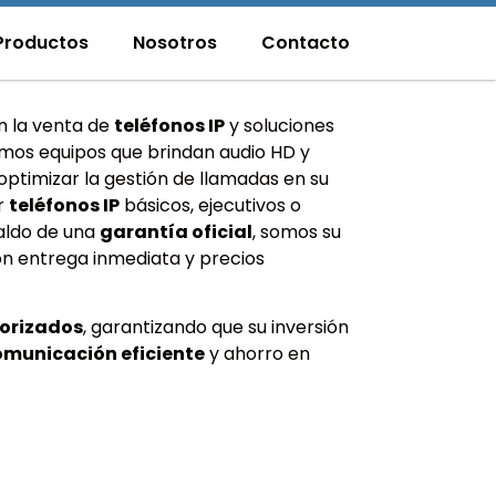
Productos
Nosotros
Contacto
n la venta de
teléfonos IP
y soluciones
mos equipos que brindan audio HD y
ptimizar la gestión de llamadas en su
r
teléfonos IP
básicos, ejecutivos o
aldo de una
garantía oficial
, somos su
n entrega inmediata y precios
torizados
, garantizando que su inversión
omunicación eficiente
y ahorro en