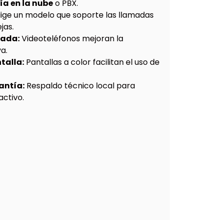
ía en la nube
o PBX.
lige un modelo que soporte las llamadas
jas.
mada:
Videoteléfonos mejoran la
a.
talla:
Pantallas a color facilitan el uso de
antía:
Respaldo técnico local para
ctivo.