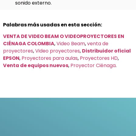
sonido externo.
Palabras más usadas en esta sección:
VENTA DE VIDEO BEAM O VIDEOPROYECTORES EN
CIÉNAGA COLOMBIA
,
Video Beam
,
venta de
proyectores
,
Video proyectores
,
Distribuidor oficial
EPSON
,
Proyectores para aulas
,
Proyectores HD
,
Venta de equipos nuevos
,
Proyector Ciénaga
.