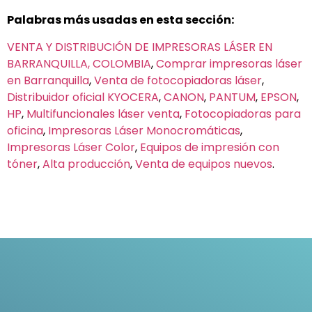
Palabras más usadas en esta sección:
VENTA Y DISTRIBUCIÓN DE IMPRESORAS LÁSER EN
BARRANQUILLA, COLOMBIA
,
Comprar impresoras láser
en Barranquilla
,
Venta de fotocopiadoras láser
,
Distribuidor oficial KYOCERA
,
CANON
,
PANTUM
,
EPSON
,
HP
,
Multifuncionales láser venta
,
Fotocopiadoras para
oficina
,
Impresoras Láser Monocromáticas
,
Impresoras Láser Color
,
Equipos de impresión con
tóner
,
Alta producción
,
Venta de equipos nuevos
.